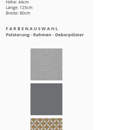
Höhe: 44cm
Länge
: 125cm
Breite: 80cm
F A R B E N A U S W A H L
Polsterung - Rahmen - Dekorpölster